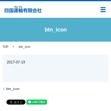
メ
btn_icon
TOP
btn_icon
2017-07-19
btn_icon